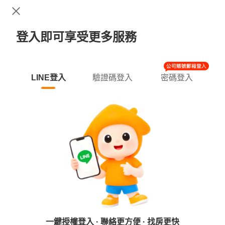
登入即可享受更多服務
LINE登入
驗證碼登入
密碼登入
一鍵授權登入 · 聯絡更方便 · 找房更快