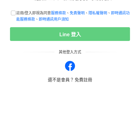
註冊/登入即視為同意
服務條款
、
免責聲明
、
隱私權聲明
、
即時通訊功
能服務條款
、
即時通訊用戶須知
Line 登入
其他登入方式
還不是會員？
免費註冊