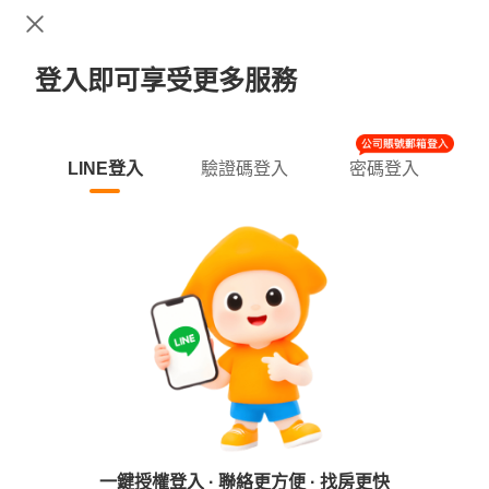
登入即可享受更多服務
LINE登入
驗證碼登入
密碼登入
一鍵授權登入 · 聯絡更方便 · 找房更快